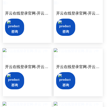
开云在线登录官网-开云
开云在线登录官网-开云
（中国）
（中国）
咨询
咨询
开云在线登录官网-开云
开云在线登录官网-开云
（中国）
（中国）
咨询
咨询