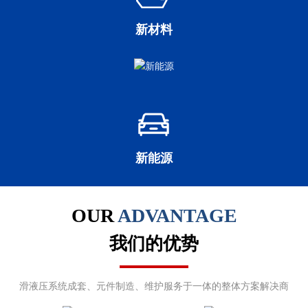
新材料
新能源
OUR
ADVANTAGE
我们的优势
滑液压系统成套、元件制造、维护服务于一体的整体方案解决商